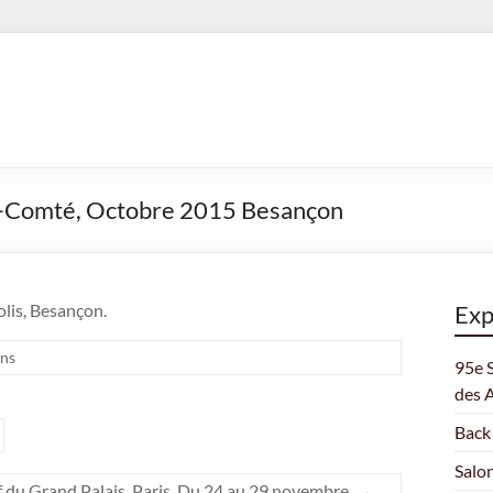
he-Comté, Octobre 2015 Besançon
lis, Besançon.
Exp
ons
95e 
des 
Back
Salo
ef du Grand Palais, Paris. Du 24 au 29 novembre.
→