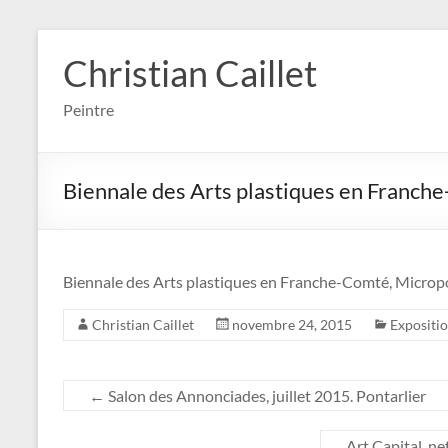
Aller
au
Christian Caillet
contenu
Peintre
Biennale des Arts plastiques en Franc
Biennale des Arts plastiques en Franche-Comté, Micropo
Christian Caillet
novembre 24, 2015
Expositi
←
Salon des Annonciades, juillet 2015. Pontarlier
Art Capital, n