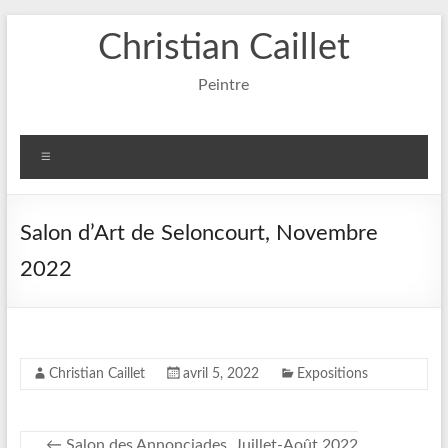
Aller
Christian Caillet
au
contenu
Peintre
Menu
Salon d’Art de Seloncourt, Novembre
2022
Christian Caillet
avril 5, 2022
Expositions
←
Salon des Annonciades, Juillet-Août 2022