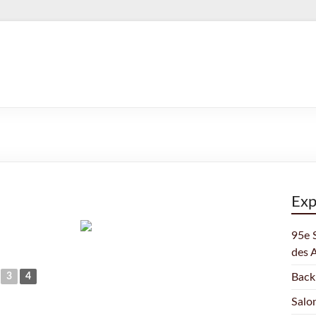
Exp
95e 
des 
3
4
Back
Salo