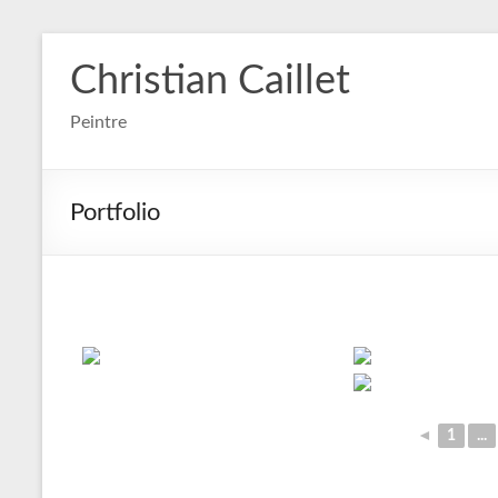
Aller
au
Christian Caillet
contenu
Peintre
Portfolio
◄
1
...