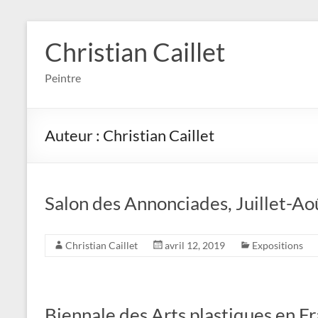
Aller
au
Christian Caillet
contenu
Peintre
Auteur :
Christian Caillet
Salon des Annonciades, Juillet-Ao
Christian Caillet
avril 12, 2019
Expositions
Biennale des Arts plastiques en